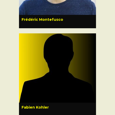
Frédéric Montefusco
Fabien Kohler